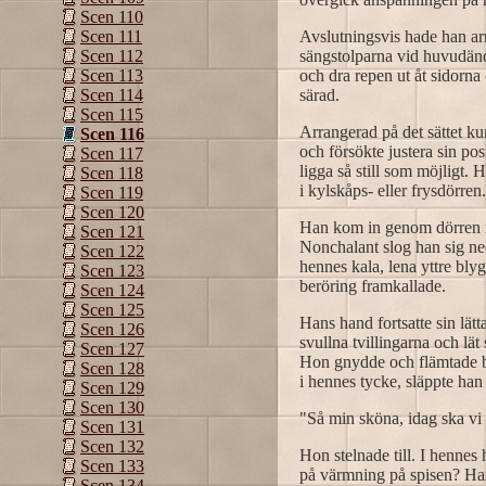
Scen 110
Avslutningsvis hade han arr
Scen 111
sängstolparna vid huvudända
Scen 112
och dra repen ut åt sidorna
Scen 113
särad.
Scen 114
Scen 115
Arrangerad på det sättet k
Scen 116
och försökte justera sin pos
Scen 117
ligga så still som möjligt
Scen 118
i kylskåps- eller frysdör
Scen 119
Scen 120
Han kom in genom dörren med
Scen 121
Nonchalant slog han sig ned
Scen 122
hennes kala, lena yttre bly
Scen 123
beröring framkallade.
Scen 124
Scen 125
Hans hand fortsatte sin lät
Scen 126
svullna tvillingarna och lä
Scen 127
Hon gnydde och flämtade ba
Scen 128
i hennes tycke, släppte han 
Scen 129
Scen 130
"Så min sköna, idag ska vi 
Scen 131
Scen 132
Hon stelnade till. I henne
Scen 133
på värmning på spisen? Han 
Scen 134