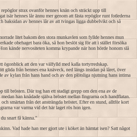
 repöglor strax ovanför hennes knän och sträckt upp till
at isär hennes lår ännu mer genom att fästa repöglor runt fotlederna
h baksidan av hennes lår av att tvingas ligga dubbelvikt och så
n morrade litet bakom den stora munkavlen som fyllde hennes mun
rkade obehaget bara öka, så hon beslöt sig för att i stället försöka
är. Hon kände nervositeten komma krypande när hon hörde honom slå
 ögonblick att den var välfylld med kalla tortyrredskap.
tt glida från hennes ena knäveck, ned längs insidan på låret, över
åde av kylan från hans hand och av den plötsliga njutning hans intima
 till brösten. Där tog han ett stadigt grepp om den ena av de
an medan han knådade själva bröstet mellan fingrarna och handflatan.
 smärtan från det ansträngda bröstet. Efter en stund, alltför kort
ingrarna var varma vid det här laget rös hon igen.
 du snart få känna."
kinn. Vad hade han mer gjort ute i köket än hämtat isen? Satt något