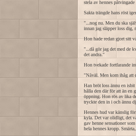
stela av hennes påtvingade 
Sakta trängde hans röst ige
"...nog nu. Men du ska själv
innan jag släpper loss dig, 
Hon hade redan gjort sitt va
"...då gör jag det med de kv
det andra."
Hon tvekade fortfarande in
"Nåväl. Men kom ihåg att d
Han bröt loss ännu en isbit
hålla den där för att än e
öppning. Hon rös av lika de
tryckte den in i och ännu d
Hennes hud var känslig för
kyla. Det var olidligt, det
gav henne sensationer som 
hela hennes kropp. Smärta, nj