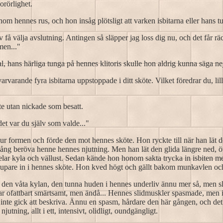
orörlighet.
nom hennes rus, och hon insåg plötsligt att varken isbitarna eller hans t
 få välja avslutning. Antingen så släpper jag loss dig nu, och det får räck
men..."
l, hans härliga tunga på hennes klitoris skulle hon aldrig kunna säga ne
arvarande fyra isbitarna uppstoppade i ditt sköte. Vilket föredrar du, lil
te utan nickade som besatt.
et var du själv som valde..."
 ur formen och förde den mot hennes sköte. Hon ryckte till när han lät de
n gång beröva henne hennes njutning. Men han lät den glida längre ned,
lar kyla och vällust. Sedan kände hon honom sakta trycka in isbiten me
jupare in i hennes sköte. Hon kved högt och gällt bakom munkavlen och 
 den våta kylan, den tunna huden i hennes underliv ännu mer så, men s
 var ofattbart smärtsamt, men ändå... Hennes slidmuskler spasmade, men i
inte gick att beskriva. Ännu en spasm, hårdare den här gången, och det
utning, allt i ett, intensivt, olidligt, oundgängligt.