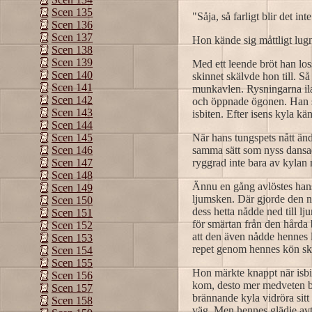
Scen 135
"Såja, så farligt blir det i
Scen 136
Scen 137
Hon kände sig måttligt lug
Scen 138
Scen 139
Med ett leende bröt han los
Scen 140
skinnet skälvde hon till. S
Scen 141
munkavlen. Rysningarna ila
Scen 142
och öppnade ögonen. Han sa
Scen 143
isbiten. Efter isens kyla 
Scen 144
När hans tungspets nått än
Scen 145
samma sätt som nyss dansad
Scen 146
ryggrad inte bara av kylan
Scen 147
Scen 148
Ännu en gång avlöstes hans 
Scen 149
ljumsken. Där gjorde den n
Scen 150
dess hetta nådde ned till 
Scen 151
för smärtan från den hårda
Scen 152
att den även nådde hennes l
Scen 153
repet genom hennes kön sku
Scen 154
Scen 155
Hon märkte knappt när isbi
Scen 156
kom, desto mer medveten bl
Scen 157
brännande kyla vidröra sit
Scen 158
väg. Men hennes glädje avt