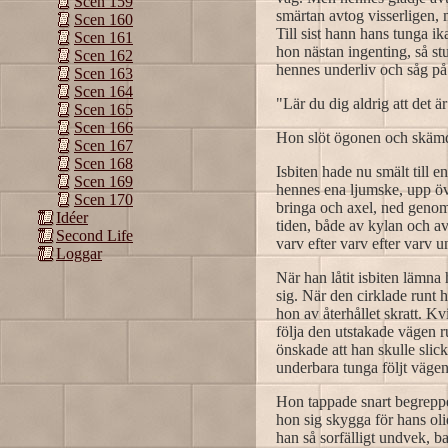
Scen 159
smärtan avtog visserligen
Scen 160
Till sist hann hans tunga i
Scen 161
hon nästan ingenting, så s
Scen 162
hennes underliv och såg på 
Scen 163
Scen 164
"Lär du dig aldrig att det ä
Scen 165
Scen 166
Hon slöt ögonen och skämde
Scen 167
Scen 168
Isbiten hade nu smält till 
Scen 169
hennes ena ljumske, upp öv
Scen 170
bringa och axel, ned genom 
Idéer
tiden, både av kylan och av
Second Life
varv efter varv efter varv 
Loggar
När han låtit isbiten lämna
sig. När den cirklade runt 
hon av återhållet skratt. K
följa den utstakade vägen 
önskade att han skulle sli
underbara tunga följt väge
Hon tappade snart begreppet
hon sig skygga för hans oli
han så sorfälligt undvek, b