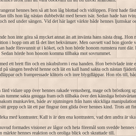
angerat hennes ben så att hon låg blottad och vidöppen. Först hade fäst
n tills hon låg nästan dubbelvikt med benen isär. Sedan hade han tving
 och ned under sängen. Vid det här laget värkte både hennes ljumskar oc
unde hon inte göra så mycket annat än att invänta hans nästa drag. Ho
ition i hopp om att få det litet bekvämare. Men oavsett vad hon gjorde ve
. Han hade försvunnit ut i köket, och hon hörde honom rumstera runt d
ren. Sedan hörde hon honom komma tillbaka mot sovrummet.
 ett brett flin och en iskubsform i ena handen. Hon betvivlade inte ett
 på sängen bredvid henne och lät en kall hand sakta och nästan fjäderlä
gdläppar och frampressade klitoris och inre blygdläppar. Hon rös till, b
ta färd vidare upp över hennes rakade venusberg, mage och bröstkorg upp
t sin tumme sakta gnugga fram och tillbaka över den känsliga bröstvårt
kom munkavlen, både av njutningen från hans skickliga manipulation och
sitt grepp och lät ett par fingrar ömt glida över hennes kind. Trots att f
leka med kontraster. Kall is är den ena kontrasten, vad den andra är ska
s huvud formades visioner av lågor och heta föremål som svedde hennes s
märkte hennes reaktion och oroliga blick och skrattade till.