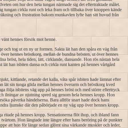
eten om hur den heta tungan närmade sig det eftertraktade målet.
 såg tungan cirkla runt och leka fram och tillbaka över knoppen kände
räkning och frustration bakom munkavlen lyfte han sitt huvud från
e vänt hennes försök mot henne.
ge och tog ut en ny ur formen. Sakta lät han den spåra en väg från
 över hennes bröstkorg, mellan de bundna brösten, ut över hennes
 bröst, hela tiden, lätt, cirklande, dansande. Hon rös nästan hela
t lät han isbiten dansa och cirkla runt kanten på hennes vårtgård
kt, kittlande, retande det kalla, våta spår isbiten hade lämnat efter
han lät sin tunga glida mellan hennes överarm och bröstkorg kved
nga följa isbitens väg upp på hennes bröst och med större eftertryck
och ilningar av njutning spred sig genom hela hennes kropp. Hon
rsöka påverka händelserna. Bara alltför snart hade dock hans
n andra ljumske där den påbörjade en ny väg upp över hennes kropp.
ga ritade på hennes kropp. Sensationerna flöt ihop, och ibland fann
nd tvärtom. Hon längtade inte längre efter hans beröring på de punkter
 uppe att hon för länge sedan glömt sina värkande muskler och leder,