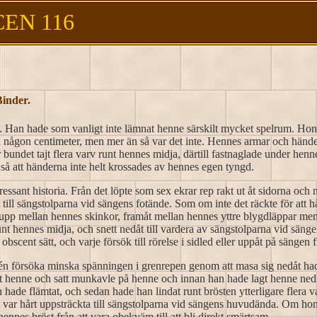
CEN 116
inder.
 Han hade som vanligt inte lämnat henne särskilt mycket spelrum. Hon 
n någon centimeter, men mer än så var det inte. Hennes armar och hän
r bundet tajt flera varv runt hennes midja, därtill fastnaglade under he
så att händerna inte helt krossades av hennes egen tyngd.
essant historia. Från det löpte som sex ekrar rep rakt ut åt sidorna och
till sängstolparna vid sängens fotände. Som om inte det räckte för att h
upp mellan hennes skinkor, framåt mellan hennes yttre blygdläppar men
unt hennes midja, och snett nedåt till vardera av sängstolparna vid sän
 obscent sätt, och varje försök till rörelse i sidled eller uppåt på sängen
idén försöka minska spänningen i grenrepen genom att masa sig nedåt had
t henne och satt munkavle på henne och innan han hade lagt henne ned 
on hade flämtat, och sedan hade han lindat runt brösten ytterligare flera 
m var hårt uppsträckta till sängstolparna vid sängens huvudända. Om hon
nnes bröst från att vara obekväm till att bli direkt smärtsam.