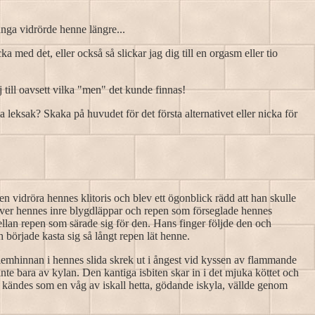
unga vidrörde henne längre...
a med det, eller också så slickar jag dig till en orgasm eller tio
j till oavsett vilka "men" det kunde finnas!
la leksak? Skaka på huvudet för det första alternativet eller nicka för
n vidröra hennes klitoris och blev ett ögonblick rädd att han skulle
 över hennes inre blygdläppar och repen som förseglade hennes
llan repen som särade sig för den. Hans finger följde den och
började kasta sig så långt repen lät henne.
lemhinnan i hennes slida skrek ut i ångest vid kyssen av flammande
nte bara av kylan. Den kantiga isbiten skar in i det mjuka köttet och
 kändes som en våg av iskall hetta, gödande iskyla, vällde genom