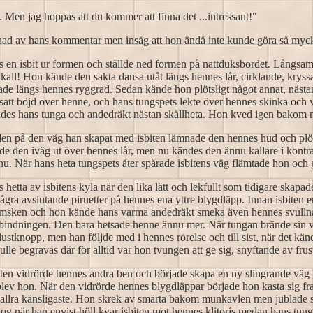
nte. Men jag hoppas att du kommer att finna det ...intressant!"
nad av hans kommentar men insåg att hon ändå inte kunde göra så mycke
s en isbit ur formen och ställde ned formen på nattduksbordet. Långsam
å kall! Hon kände den sakta dansa utåt längs hennes lår, cirklande, krys
de längs hennes ryggrad. Sedan kände hon plötsligt något annat, nästa
tt böjd över henne, och hans tungspets lekte över hennes skinka och v
kändes hans tunga och andedräkt nästan skållheta. Hon kved igen bakom
den på den väg han skapat med isbiten lämnade den hennes hud och plö
e den iväg ut över hennes lår, men nu kändes den ännu kallare i kontr
 nu. När hans heta tungspets åter spårade isbitens väg flämtade hon o
hetta av isbitens kyla när den lika lätt och lekfullt som tidigare skapad
ågra avslutande piruetter på hennes ena yttre blygdläpp. Innan isbiten
ljumsken och hon kände hans varma andedräkt smeka även hennes svullna
 bindningen. Den bara hetsade henne ännu mer. När tungan brände sin vä
ustknopp, men han följde med i hennes rörelse och till sist, när det k
lle begravas där för alltid var hon tvungen att ge sig, snyftande av fr
ten vidrörde hennes andra ben och började skapa en ny slingrande väg 
ev hon. När den vidrörde hennes blygdläppar började hon kasta sig fram 
t allra känsligaste. Hon skrek av smärta bakom munkavlen men jublade sa
og när han envist höll kvar isbiten mot hennes klitoris medan hans tung