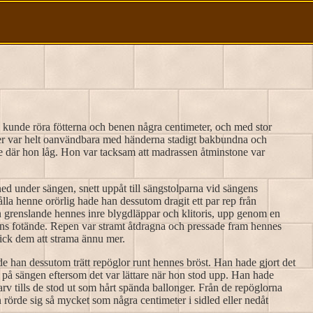
kunde röra fötterna och benen några centimeter, och med stor
der var helt oanvändbara med händerna stadigt bakbundna och
nne där hon låg. Hon var tacksam att madrassen åtminstone var
 ned under sängen, snett uppåt till sängstolparna vid sängens
ålla henne orörlig hade han dessutom dragit ett par rep från
 grenslande hennes inre blygdläppar och klitoris, upp genom en
gens fotände. Repen var stramt åtdragna och pressade fram hennes
 fick dem att strama ännu mer.
e han dessutom trätt repöglor runt hennes bröst. Han hade gjort det
på sängen eftersom det var lättare när hon stod upp. Han hade
varv tills de stod ut som hårt spända ballonger. Från de repöglorna
 rörde sig så mycket som några centimeter i sidled eller nedåt