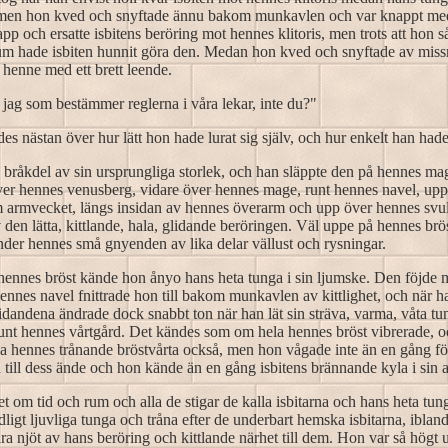
, men hon kved och snyftade ännu bakom munkavlen och var knappt medv
kapp och ersatte isbitens beröring mot hennes klitoris, men trots att hon
tum hade isbiten hunnit göra den. Medan hon kved och snyftade av miss
henne med ett brett leende.
r jag som bestämmer reglerna i våra lekar, inte du?"
s nästan över hur lätt hon hade lurat sig själv, och hur enkelt han had
en bråkdel av sin ursprungliga storlek, och han släppte den på hennes ma
er hennes venusberg, vidare över hennes mage, runt hennes navel, upp
armvecket, längs insidan av hennes överarm och upp över hennes svullna
 den lätta, kittlande, hala, glidande beröringen. Väl uppe på hennes brös
under hennes små gnyenden av lika delar vällust och rysningar.
 hennes bröst kände hon ånyo hans heta tunga i sin ljumske. Den föjde mju
hennes navel fnittrade hon till bakom munkavlen av kittlighet, och när 
vidandena ändrade dock snabbt ton när han lät sin sträva, varma, våta tu
runt hennes vårtgård. Det kändes som om hela hennes bröst vibrerade, 
cka hennes trånande bröstvårta också, men hon vågade inte än en gång fö
n till dess ände och hon kände än en gång isbitens brännande kyla i si
 om tid och rum och alla de stigar de kalla isbitarna och hans heta tun
dligt ljuvliga tunga och tråna efter de underbart hemska isbitarna, ibla
ara njöt av hans beröring och kittlande närhet till dem. Hon var så högt