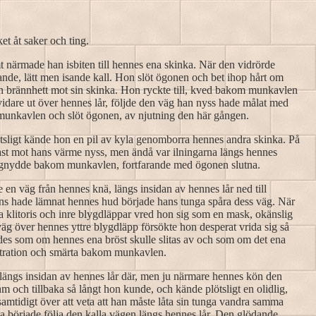
t åt saker och ting.
t närmade han isbiten till hennes ena skinka. När den vidrörde
sande, lätt men isande kall. Hon slöt ögonen och bet ihop hårt om
n brännhett mot sin skinka. Hon ryckte till, kved bakom munkavlen
idare ut över hennes lår, följde den väg han nyss hade målat med
 munkavlen och slöt ögonen, av njutning den här gången.
tsligt kände hon en pil av kyla genomborra hennes andra skinka. På
ast mot hans värme nyss, men ändå var ilningarna längs hennes
ch gnydde bakom munkavlen, fortfarande med ögonen slutna.
e en väg från hennes knä, längs insidan av hennes lår ned till
 ens hade lämnat hennes hud började hans tunga spåra dess väg. När
 klitoris och inre blygdläppar vred hon sig som en mask, okänslig
g över hennes yttre blygdläpp försökte hon desperat vrida sig så
ändes som om hennes ena bröst skulle slitas av och som om det ena
ustration och smärta bakom munkavlen.
längs insidan av hennes lår där, men ju närmare hennes kön den
och tillbaka så långt hon kunde, och kände plötsligt en olidlig,
mtidigt över att veta att han måste låta sin tunga vandra samma
a började följa den kalla vägen längs hennes lår. Den glödande