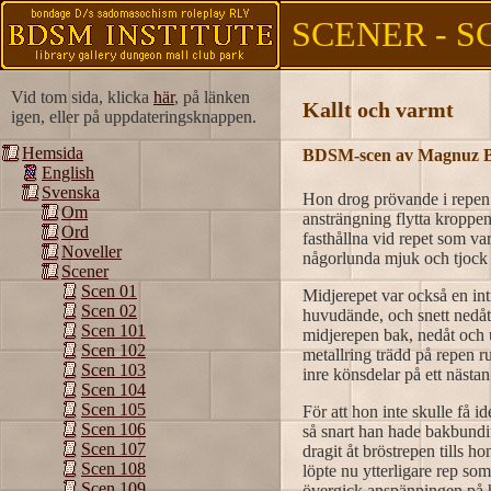
SCENER - S
Vid tom sida, klicka
här
, på länken
Kallt och varmt
igen, eller på uppdateringsknappen.
Hemsida
BDSM-scen av Magnuz B
English
Svenska
Hon drog prövande i repen.
Om
ansträngning flytta kroppe
Ord
fasthållna vid repet som va
Noveller
någorlunda mjuk och tjock 
Scener
Scen 01
Midjerepet var också en intr
Scen 02
huvudände, och snett nedåt 
Scen 101
midjerepen bak, nedåt och 
Scen 102
metallring trädd på repen r
Scen 103
inre könsdelar på ett nästan
Scen 104
Scen 105
För att hon inte skulle få 
Scen 106
så snart han hade bakbundi
Scen 107
dragit åt bröstrepen tills h
Scen 108
löpte nu ytterligare rep so
Scen 109
övergick anspänningen på he