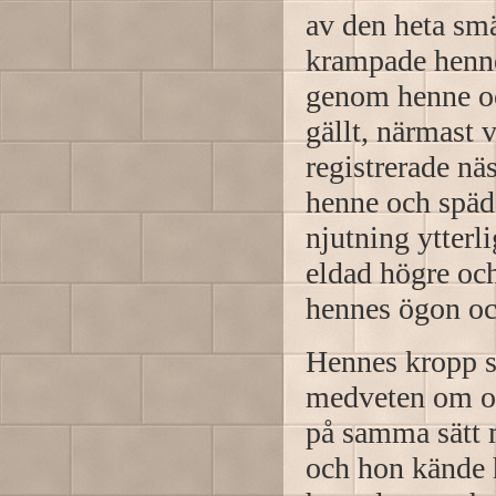
av den heta sm
krampade henn
genom henne och
gällt, närmast
registrerade nä
henne och späd
njutning ytterl
eldad högre och
hennes ögon och
Hennes kropp sk
medveten om om
på samma sätt 
och hon kände 