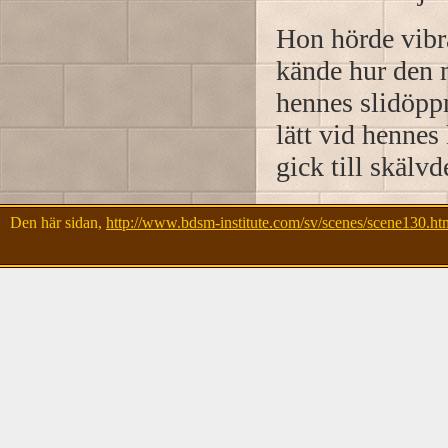
Hon hörde vibra
kände hur den 
hennes slidöpp
lätt vid hennes 
gick till skälvd
Den här sidan,
http://www.bdsm-institute.com/sv/scenes/scene130.ht