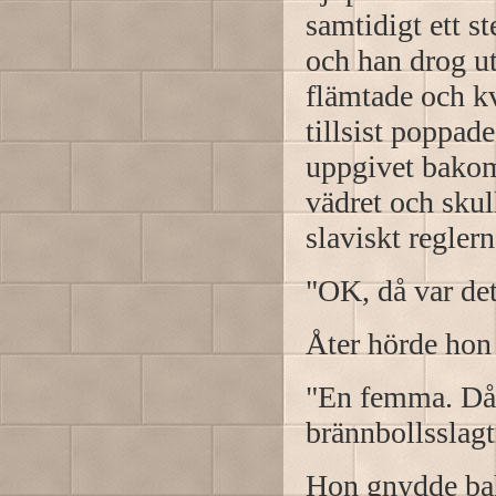
samtidigt ett s
och han drog ut
flämtade och kv
tillsist poppad
uppgivet bako
vädret och skull
slaviskt regler
"OK, då var det
Åter hörde hon
"En femma. Då v
brännbollsslagt
Hon gnydde ba