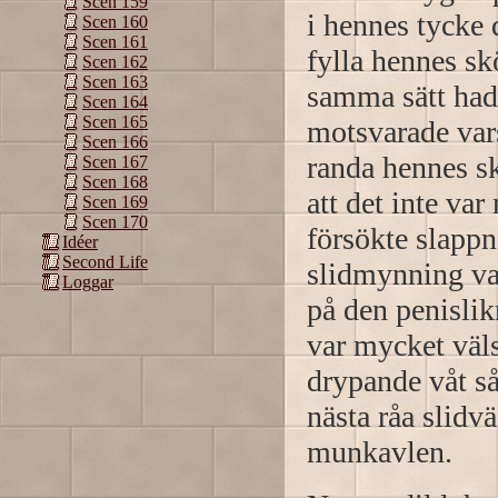
Scen 159
i hennes tycke d
Scen 160
Scen 161
fylla hennes sk
Scen 162
Scen 163
samma sätt had
Scen 164
Scen 165
motsvarade var
Scen 166
randa hennes s
Scen 167
Scen 168
att det inte va
Scen 169
Scen 170
försökte slappna
Idéer
Second Life
slidmynning var
Loggar
på den penislik
var mycket väls
drypande våt så
nästa råa slid
munkavlen.