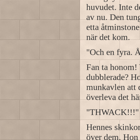
huvudet. Inte d
av nu. Den tung
etta åtminstone
när det kom.
"Och en fyra. Åt
Fan ta honom! V
dubblerade? Ho
munkavlen att d
överleva det hä
"THWACK!!!"
Hennes skinkor 
över dem. Hon 