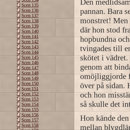
Den medlidsamm
Scen 135
pannan. Bara se
Scen 136
Scen 137
monstret! Men 
Scen 138
Scen 139
där hon stod f
Scen 140
Scen 141
hopbundna och
Scen 142
tvingades till
Scen 143
Scen 144
skötet i vädret
Scen 145
Scen 146
genom att bind
Scen 147
Scen 148
omöjliggjorde 
Scen 149
över på sidan. 
Scen 150
Scen 151
och hon misstänk
Scen 152
Scen 153
så skulle det in
Scen 154
Scen 155
Scen 156
Hon kände den g
Scen 157
mellan blygdlä
Scen 158