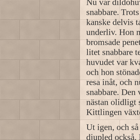
Nu var dildohuv
snabbare. Trots
kanske delvis t
underliv. Hon 
bromsade penetr
litet snabbare 
huvudet var kva
och hon stönad
resa inåt, och 
snabbare. Den v
nästan olidligt
Kittlingen växt
Ut igen, och så
djupled också.