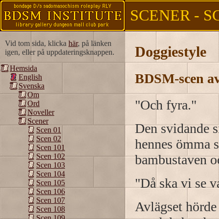
SCENER - S
Vid tom sida, klicka
här
, på länken
Doggiestyle
igen, eller på uppdateringsknappen.
Hemsida
BDSM-scen av
English
Svenska
Om
"Och fyra."
Ord
Noveller
Scener
Den svidande sm
Scen 01
Scen 02
hennes ömma sk
Scen 101
bambustaven oc
Scen 102
Scen 103
Scen 104
"Då ska vi se v
Scen 105
Scen 106
Scen 107
Avlägset hörde
Scen 108
Scen 109