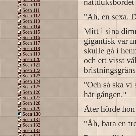
nattduksbordet 
Scen 110
Scen 111
"Ah, en sexa. D
Scen 112
Scen 113
Scen 114
Mitt i sina dimm
Scen 115
Scen 116
gigantisk var m
Scen 117
skulle gå i he
Scen 118
Scen 119
och ett visst vå
Scen 120
Scen 121
bristningsgrän
Scen 122
Scen 123
Scen 124
"Och så ska vi
Scen 125
här gången."
Scen 126
Scen 127
Scen 128
Åter hörde hon
Scen 129
Scen 130
Scen 131
"Åh, bara en tre
Scen 132
Scen 133
Scen 134