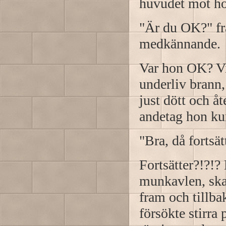
huvudet mot ho
"Är du OK?" frå
medkännande.
Var hon OK? Vi
underliv brann
just dött och å
andetag hon ku
"Bra, då fortsät
Fortsätter?!?!
munkavlen, ska
fram och tillba
försökte stirra