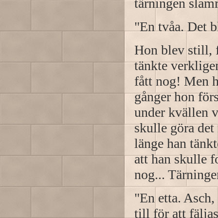
tärningen slamr
"En tvåa. Det bl
Hon blev still,
tänkte verklige
fått nog! Men h
gånger hon för
under kvällen v
skulle göra det
länge han tänkt
att han skulle f
nog... Tärninge
"En etta. Asch,
till för att fäljas