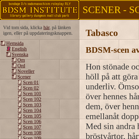
SCENER - S
Vid tom sida, klicka
här
, på länken
Tabasco
igen, eller på uppdateringsknappen.
Hemsida
BDSM-scen av
English
Svenska
Om
Hon stönade o
Ord
Noveller
höll på att gör
Scener
Scen 01
underliv. Ömsom
Scen 02
Scen 101
över hennes hå
Scen 102
dem, över henne
Scen 103
Scen 104
emellanåt doppa
Scen 105
Scen 106
Med sin andra 
Scen 107
Scen 108
bröstvårtor, hå
Scen 109