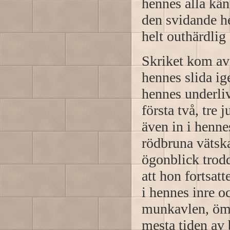
hennes alla kän
den svidande he
helt outhärdlig
Skriket kom av 
hennes slida ig
hennes underliv
första två, tre
även in i hennes
rödbruna vätsk
ögonblick trod
att hon fortsatt
i hennes inre 
munkavlen, öm
mesta tiden av 