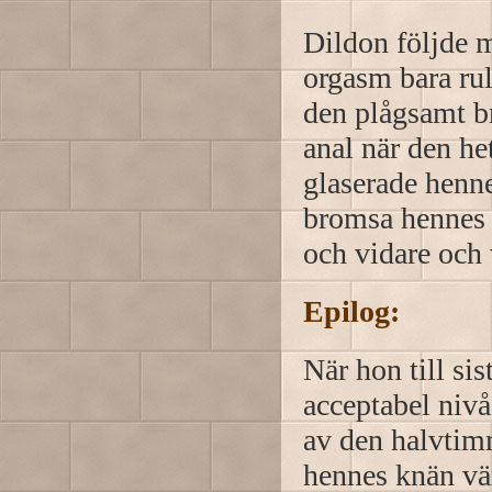
Dildon följde m
orgasm bara rul
den plågsamt b
anal när den he
glaserade henn
bromsa hennes 
och vidare och 
Epilog:
När hon till sis
acceptabel nivå
av den halvtim
hennes knän vär