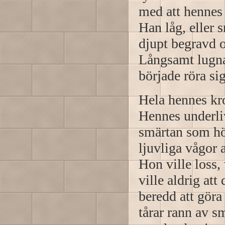
med att hennes
Han låg, eller 
djupt begravd 
Långsamt lugna
började röra si
Hela hennes kro
Hennes underli
smärtan som höl
ljuvliga vågor a
Hon ville loss,
ville aldrig at
beredd att gör
tårar rann av 