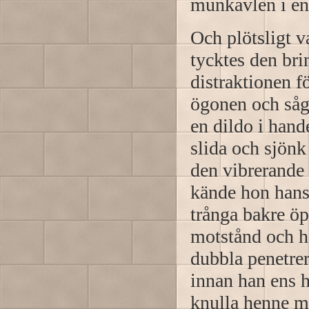
munkavlen i en 
Och plötsligt v
tycktes den bri
distraktionen 
ögonen och såg
en dildo i hand
slida och sjönk
den vibrerande 
kände hon hans
trånga bakre ö
motstånd och h
dubbla penetre
innan han ens h
knulla henne me