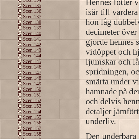
Hennes fötter v
Scen 135
isär till varde
Scen 136
Scen 137
hon låg dubbel
Scen 138
Scen 139
decimeter över
Scen 140
Scen 141
gjorde hennes s
Scen 142
vidöppet och hj
Scen 143
Scen 144
ljumskar och l
Scen 145
Scen 146
spridningen, o
Scen 147
Scen 148
smärta under vi
Scen 149
hamnade på den
Scen 150
Scen 151
och delvis hen
Scen 152
Scen 153
detaljer jämför
Scen 154
Scen 155
underliv.
Scen 156
Scen 157
Den underbara 
Scen 158