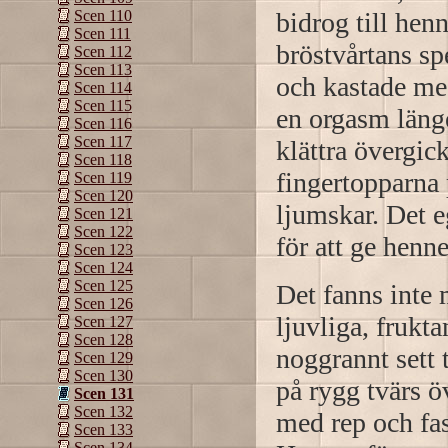
bidrog till hen
Scen 110
Scen 111
bröstvårtans sp
Scen 112
Scen 113
och kastade med
Scen 114
Scen 115
en orgasm länge
Scen 116
Scen 117
klättra övergick
Scen 118
fingertopparna 
Scen 119
Scen 120
ljumskar. Det e
Scen 121
Scen 122
för att ge hen
Scen 123
Scen 124
Scen 125
Det fanns inte
Scen 126
ljuvliga, frukta
Scen 127
Scen 128
noggrannt sett t
Scen 129
Scen 130
på rygg tvärs 
Scen 131
Scen 132
med rep och fa
Scen 133
Scen 134