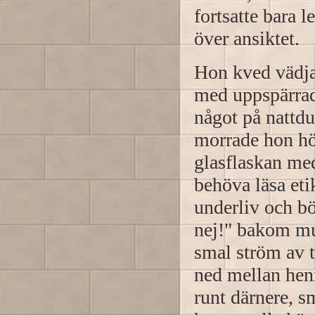
fortsatte bara 
över ansiktet.
Hon kved vädj
med uppspärrade
något på nattdu
morrade hon hög
glasflaskan med
behöva läsa eti
underliv och bö
nej!" bakom mu
smal ström av t
ned mellan henn
runt därnere, s