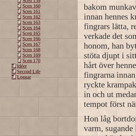
Scen 159
bakom munkavle
Scen 160
Scen 161
innan hennes kr
Scen 162
Scen 163
fingrars lätta, 
Scen 164
Scen 165
verkade det so
Scen 166
honom, han bytt
Scen 167
Scen 168
stöta djupt i s
Scen 169
Scen 170
hårt över henne
Idéer
Second Life
fingrarna inna
Loggar
ryckte krampakt
in och ut meda
tempot först nä
Hon låg bortdo
varm, sugande k