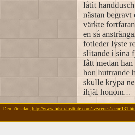
låtit handdusch
nästan begravt 
värkte fortfaran
en så anstränga
fotleder lyste 
slitande i sina
fått medan han 
hon huttrande 
skulle krypa ne
ihjäl honom...
Den här sidan,
http://www.bdsm-institute.com/sv/scenes/scene131.ht