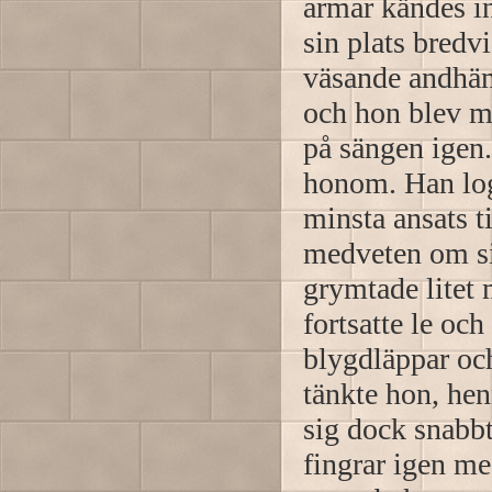
armar kändes i
sin plats bredv
väsande andhäm
och hon blev m
på sängen igen
honom. Han log
minsta ansats ti
medveten om si
grymtade litet
fortsatte le och
blygdläppar och
tänkte hon, he
sig dock snabb
fingrar igen m