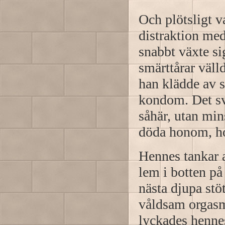
Och plötsligt v
distraktion med
snabbt växte sig
smärttårar väll
han klädde av s
kondom. Det svi
såhär, utan min
döda honom, ho
Hennes tankar a
lem i botten på
nästa djupa stö
våldsam orgasm.
lyckades henne