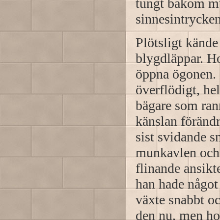
tungt bakom mu
sinnesintrycken 
Plötsligt kände
blygdläppar. H
öppna ögonen. 
överflödigt, h
bägare som ran
känslan förändr
sist svidande 
munkavlen och 
flinande ansikte
han hade något
växte snabbt oc
den nu, men hon