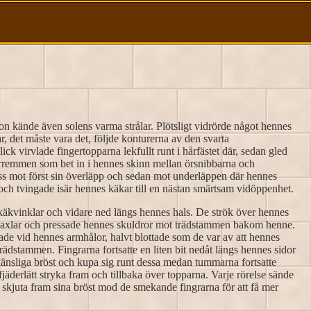
 kände även solens varma strålar. Plötsligt vidrörde något hennes
, det måste vara det, följde konturerna av den svarta
k virvlade fingertopparna lekfullt runt i hårfästet där, sedan gled
äderremmen som bet in i hennes skinn mellan örsnibbarna och
yss mot först sin överläpp och sedan mot underläppen där hennes
och tvingade isär hennes käkar till en nästan smärtsam vidöppenhet.
 käkvinklar och vidare ned längs hennes hals. De strök över hennes
s axlar och pressade hennes skuldror mot trädstammen bakom henne.
ade vid hennes armhålor, halvt blottade som de var av att hennes
rädstammen. Fingrarna fortsatte en liten bit nedåt längs hennes sidor
nsliga bröst och kupa sig runt dessa medan tummarna fortsatte
jäderlätt stryka fram och tillbaka över topparna. Varje rörelse sände
kjuta fram sina bröst mod de smekande fingrarna för att få mer