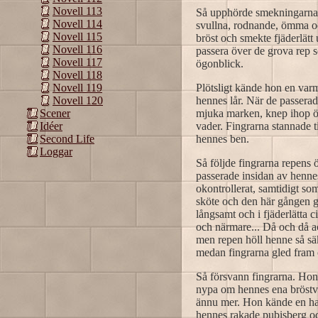
Novell 113
Så upphörde smekningarna 
Novell 114
svullna, rodnande, ömma oc
Novell 115
bröst och smekte fjäderlät
Novell 116
passera över de grova rep 
Novell 117
ögonblick.
Novell 118
Plötsligt kände hon en varm
Novell 119
hennes lår. När de passera
Novell 120
mjuka marken, knep ihop ög
Scener
vader. Fingrarna stannade t
Idéer
hennes ben.
Second Life
Loggar
Så följde fingrarna repens 
passerade insidan av henne
okontrollerat, samtidigt so
sköte och den här gången g
långsamt och i fjäderlätta 
och närmare... Då och då a
men repen höll henne så sä
medan fingrarna gled fram o
Så försvann fingrarna. Hon
nypa om hennes ena bröstvå
ännu mer. Hon kände en han
hennes rakade pubisberg oc