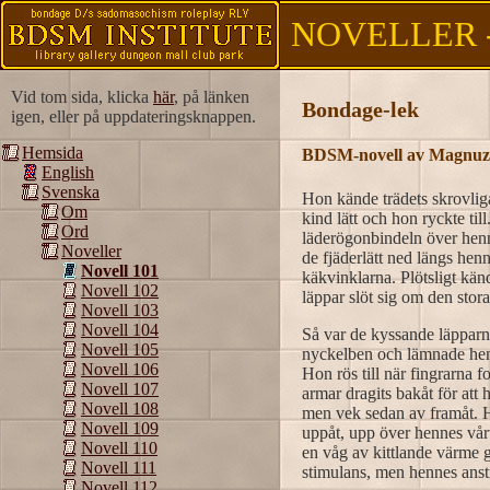
NOVELLER -
Vid tom sida, klicka
här
, på länken
Bondage-lek
igen, eller på uppdateringsknappen.
Hemsida
BDSM-novell av Magnuz 
English
Svenska
Hon kände trädets skrovlig
Om
kind lätt och hon ryckte ti
Ord
läderögonbindeln över henne
Noveller
de fjäderlätt ned längs hen
Novell 101
käkvinklarna. Plötsligt kä
Novell 102
läppar slöt sig om den sto
Novell 103
Novell 104
Så var de kyssande läpparna
Novell 105
nyckelben och lämnade henn
Novell 106
Hon rös till när fingrarna 
Novell 107
armar dragits bakåt för att
Novell 108
men vek sedan av framåt. H
Novell 109
uppåt, upp över hennes vårt
Novell 110
en våg av kittlande värme 
Novell 111
stimulans, men hennes anst
Novell 112