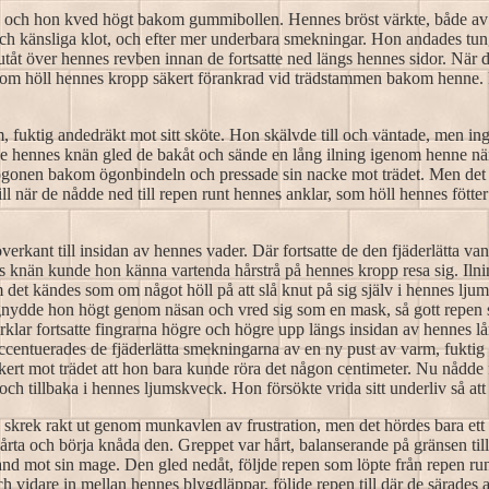
och hon kved högt bakom gummibollen. Hennes bröst värkte, både av d
h känsliga klot, och efter mer underbara smekningar. Hon andades tu
t utåt över hennes revben innan de fortsatte ned längs hennes sidor. Nä
som höll hennes kropp säkert förankrad vid trädstammen bakom henne. Fin
, fuktig andedräkt mot sitt sköte. Hon skälvde till och väntade, men in
de hennes knän gled de bakåt och sände en lång ilning igenom henne nä
onen bakom ögonbindeln och pressade sin nacke mot trädet. Men det va
ill när de nådde ned till repen runt hennes anklar, som höll hennes fött
överkant till insidan av hennes vader. Där fortsatte de den fjäderlätta v
s knän kunde hon känna vartenda hårstrå på hennes kropp resa sig. Iln
m det kändes som om något höll på att slå knut på sig själv i hennes lj
nydde hon högt genom näsan och vred sig som en mask, så gott repen s
cirklar fortsatte fingrarna högre och högre upp längs insidan av hennes
ccentuerades de fjäderlätta smekningarna av en ny pust av varm, fuktig
kert mot trädet att hon bara kunde röra det någon centimeter. Nu nådd
ch tillbaka i hennes ljumskveck. Hon försökte vrida sitt underliv så att
 skrek rakt ut genom munkavlen av frustration, men det hördes bara ett
rta och börja knåda den. Greppet var hårt, balanserande på gränsen til
d mot sin mage. Den gled nedåt, följde repen som löpte från repen ru
h vidare in mellan hennes blygdläppar, följde repen till där de särade