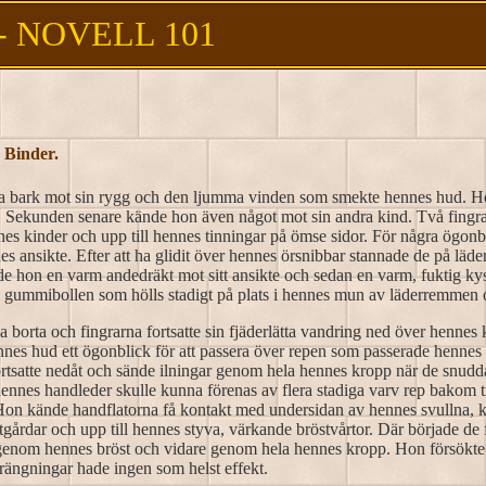
 NOVELL 101
Binder.
a bark mot sin rygg och den ljumma vinden som smekte hennes hud. Hon
ll. Sekunden senare kände hon även något mot sin andra kind. Två fingrar
s kinder och upp till hennes tinningar på ömse sidor. För några ögonblic
nes ansikte. Efter att ha glidit över hennes örsnibbar stannade de på l
nde hon en varm andedräkt mot sitt ansikte och sedan en varm, fuktig k
ra gummibollen som hölls stadigt på plats i hennes mun av läderremmen 
 borta och fingrarna fortsatte sin fjäderlätta vandring ned över hennes
es hud ett ögonblick för att passera över repen som passerade henne
fortsatte nedåt och sände ilningar genom hela hennes kropp när de snudd
 hennes handleder skulle kunna förenas av flera stadiga varv rep bakom t
on kände handflatorna få kontakt med undersidan av hennes svullna, kä
gårdar och upp till hennes styva, värkande bröstvårtor. Där började de f
genom hennes bröst och vidare genom hela hennes kropp. Hon försökte s
rängningar hade ingen som helst effekt.