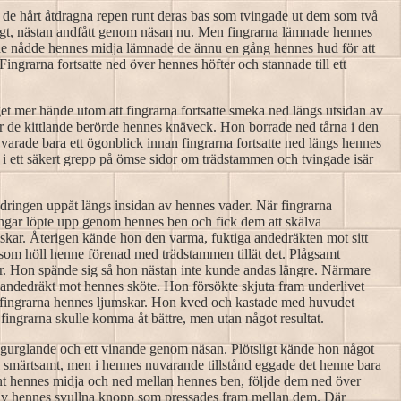
e hårt åtdragna repen runt deras bas som tvingade ut dem som två
ngt, nästan andfått genom näsan nu. Men fingrarna lämnade hennes
r de nådde hennes midja lämnade de ännu en gång hennes hud för att
grarna fortsatte ned över hennes höfter och stannade till ett
get mer hände utom att fingrarna fortsatte smeka ned längs utsidan av
r de kittlande berörde hennes knäveck. Hon borrade ned tårna i den
rade bara ett ögonblick innan fingrarna fortsatte ned längs hennes
er i ett säkert grepp på ömse sidor om trädstammen och tvingade isär
andringen uppåt längs insidan av hennes vader. När fingrarna
ingar löpte upp genom hennes ben och fick dem att skälva
umskar. Återigen kände hon den varma, fuktiga andedräkten mot sitt
om höll henne förenad med trädstammen tillät det. Plågsamt
 lår. Hon spände sig så hon nästan inte kunde andas längre. Närmare
 andedräkt mot hennes sköte. Hon försökte skjuta fram underlivet
e fingrarna hennes ljumskar. Hon kved och kastade med huvudet
 fingrarna skulle komma åt bättre, men utan något resultat.
 gurglande och ett vinande genom näsan. Plötsligt kände hon något
l smärtsamt, men i hennes nuvarande tillstånd eggade det henne bara
nt hennes midja och ned mellan hennes ben, följde dem ned över
s av hennes svullna knopp som pressades fram mellan dem. Där