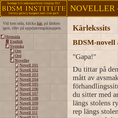
NOVELLER -
Vid tom sida, klicka
här
, på länken
Kärlekssits
igen, eller på uppdateringsknappen.
Hemsida
BDSM-novell 
English
Svenska
Om
"Gapa!"
Ord
Noveller
Novell 101
Du tittar på de
Novell 102
Novell 103
mått av avsmak 
Novell 104
förhandlingssit
Novell 105
Novell 106
du sitter med 
Novell 107
Novell 108
längs stolens 
Novell 109
Novell 110
rep längs stole
Novell 111
Novell 112