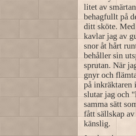
litet av smärta
behagfullt på d
ditt sköte. Med
kavlar jag av g
snor åt hårt run
behåller sin uts
sprutan. När j
gnyr och flämt
på inkräktaren i
slutar jag och
samma sätt som 
fått sällskap av
känslig.