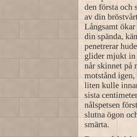
den första och 
av din bröstvår
Långsamt ökar j
din spända, kän
penetrerar hude
glider mjukt in
når skinnet på 
motstånd igen, 
liten kulle inn
sista centimete
nålspetsen förs
slutna ögon och 
smärta.