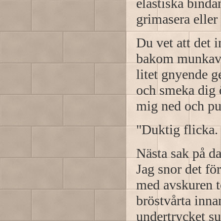
elastiska binda
grimasera eller 
Du vet att det 
bakom munkavle
litet gnyende ge
och smeka dig ö
mig ned och pu
"Duktig flicka.
Nästa sak på d
Jag snor det fö
med avskuren t
bröstvårta innan
undertrycket su