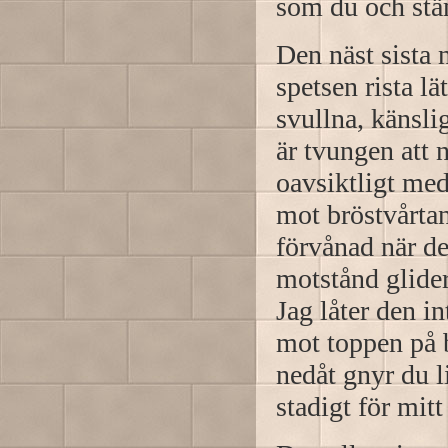
som du och stäm
Den näst sista 
spetsen rista lä
svullna, känsli
är tvungen att 
oavsiktligt med
mot bröstvårtan
förvånad när de
motstånd glider 
Jag låter den in
mot toppen på b
nedåt gnyr du li
stadigt för mitt