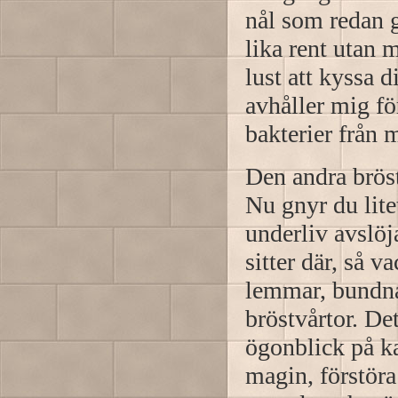
nål som redan g
lika rent utan 
lust att kyssa 
avhåller mig fö
bakterier från
Den andra brös
Nu gnyr du lite
underliv avslöj
sitter där, så 
lemmar, bundna
bröstvårtor. Det
ögonblick på ka
magin, förstöra