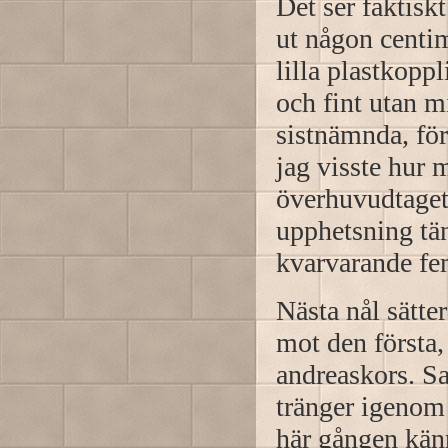
Det ser faktisk
ut någon centi
lilla plastkopp
och fint utan m
sistnämnda, för 
jag visste hur 
överhuvudtaget 
upphetsning tän
kvarvarande fe
Nästa nål sätte
mot den första, 
andreaskors. S
tränger igenom 
här gången kän