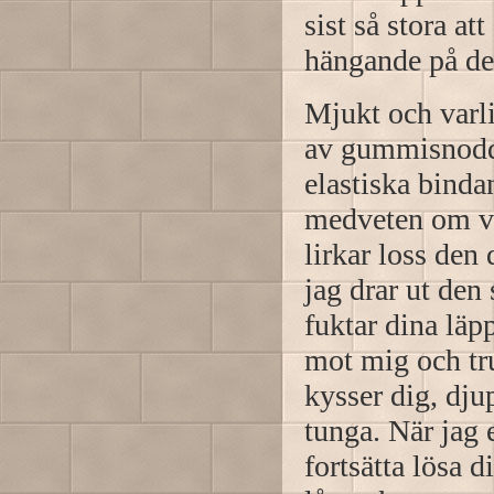
sist så stora at
hängande på de
Mjukt och varli
av gummisnodda
elastiska bindan
medveten om vad
lirkar loss den
jag drar ut den
fuktar dina läp
mot mig och tr
kysser dig, dju
tunga. När jag 
fortsätta lösa d