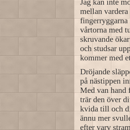
Jag kan inte mo
mellan vardera
fingerryggarna
vårtorna med t
skruvande ökar s
och studsar upp
kommer med ett
Dröjande släppe
på nästippen inn
Med van hand fo
trär den över di
kvida till och d
ännu mer svulle
efter varv stram