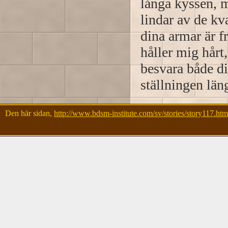
långa kyssen, 
lindar av de kv
dina armar är f
håller mig hårt
besvara både di
ställningen län
Den här sidan,
http://www.bdsm-institute.com/sv/stories/story117.htm