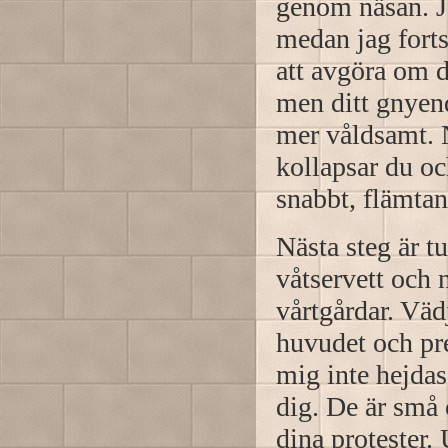
genom näsan. J
medan jag forts
att avgöra om d
men ditt gnyend
mer våldsamt. N
kollapsar du oc
snabbt, flämta
Nästa steg är tu
våtservett och 
vårtgårdar. Väd
huvudet och pr
mig inte hejdas
dig. De är små 
dina protester. 