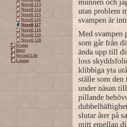
munnen och jag
Novell 113
utan problem me
Novell 114
Novell 115
svampen är int
Novell 116
Novell 117
Novell 118
Med svampen på
Novell 119
Novell 120
som går från di
Scener
ända upp till di
Idéer
Second Life
loss skyddsfoli
Loggar
klibbiga yta ut
ställe som den 
under näsan til
pillande behövs
dubbelhäftighet
slutar åter på 
mitt emellan di