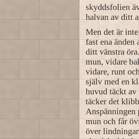
skyddsfolien äv
halvan av ditt 
Men det är inte 
fast ena änden 
ditt vänstra öra
mun, vidare bak
vidare, runt och
själv med en kl
huvud täckt av
täcker det klib
Anspänningen pr
mun och får övr
över lindningar