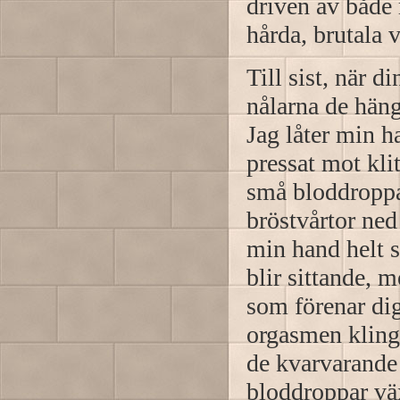
driven av både 
hårda, brutala 
Till sist, när di
nålarna de hänge
Jag låter min h
pressat mot kli
små bloddroppa
bröstvårtor ned
min hand helt 
blir sittande, 
som förenar di
orgasmen klinga
de kvarvarande 
bloddroppar väx