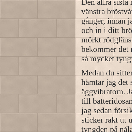
Den allra sista 
vänstra bröstvå
gånger, innan j
och in i ditt br
mörkt rödgläns
bekommer det m
så mycket tyng
Medan du sitter
hämtar jag det 
äggvibratorn. J
till batteridosa
jag sedan försi
sticker rakt ut 
tyngden på nåla