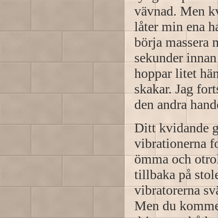
vävnad. Men kv
låter min ena ha
börja massera m
sekunder innan
hoppar litet hä
skakar. Jag for
den andra hande
Ditt kvidande g
vibrationerna f
ömma och otroli
tillbaka på stol
vibratorerna svä
Men du kommer