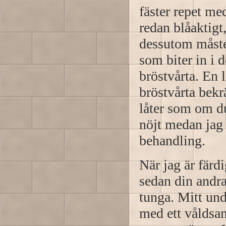
fäster repet me
redan blåaktigt
dessutom måste
som biter in i 
bröstvårta. En 
bröstvårta bekrä
låter som om du
nöjt medan jag 
behandling.
När jag är färd
sedan din andra
tunga. Mitt un
med ett våldsa