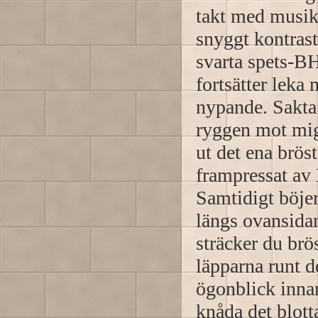
takt med musik
snyggt kontras
svarta spets-B
fortsätter lek
nypande. Sakta 
ryggen mot mig
ut det ena bröst
frampressat av 
Samtidigt böjer
längs ovansidan
sträcker du brös
läpparna runt d
ögonblick innan
knåda det blott