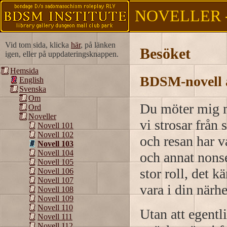
NOVELLER -
Vid tom sida, klicka
här
, på länken
Besöket
igen, eller på uppdateringsknappen.
Hemsida
BDSM-novell 
English
Svenska
Om
Du möter mig m
Ord
Noveller
vi strosar från
Novell 101
Novell 102
och resan har v
Novell 103
Novell 104
och annat nonse
Novell 105
stor roll, det k
Novell 106
Novell 107
vara i din närhe
Novell 108
Novell 109
Novell 110
Utan att egentli
Novell 111
Novell 112