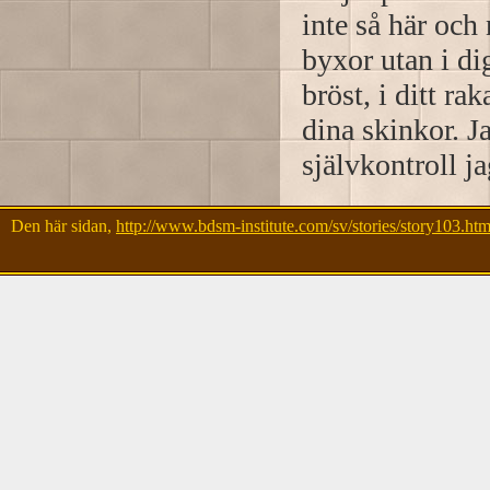
inte så här och 
byxor utan i dig
bröst, i ditt ra
dina skinkor. J
självkontroll ja
Den här sidan,
http://www.bdsm-institute.com/sv/stories/story103.htm