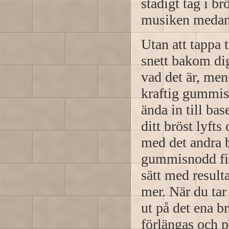
stadigt tag i b
musiken medan 
Utan att tappa t
snett bakom dig
vad det är, men 
kraftig gummisn
ända in till ba
ditt bröst lyft
med det andra b
gummisnodd fin
sätt med resulta
mer. När du tar
ut på det ena br
förlängas och 