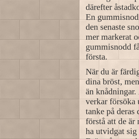
därefter åstad
En gummisnodd t
den senaste sno
mer markerat oc
gummisnodd får
första.
När du är färd
dina bröst, men
än knådningar. 
verkar försöka 
tanke på deras 
förstå att de ä
ha utvidgat sig 