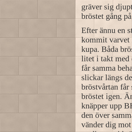
gräver sig djup
bröstet gång på
Efter ännu en s
kommit varvet r
kupa. Båda brö
litet i takt med
får samma behan
slickar längs d
bröstvårtan får
bröstet igen. 
knäpper upp BH
den över samma
vänder dig mot 