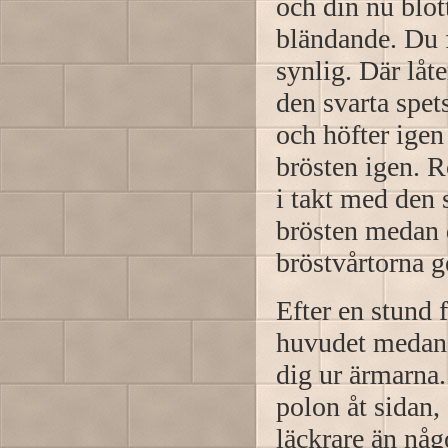
och din nu blot
bländande. Du f
synlig. Där låt
den svarta spe
och höfter igen
brösten igen. R
i takt med den
brösten medan d
bröstvårtorna 
Efter en stund 
huvudet medan d
dig ur ärmarna.
polon åt sidan,
läckrare än någ