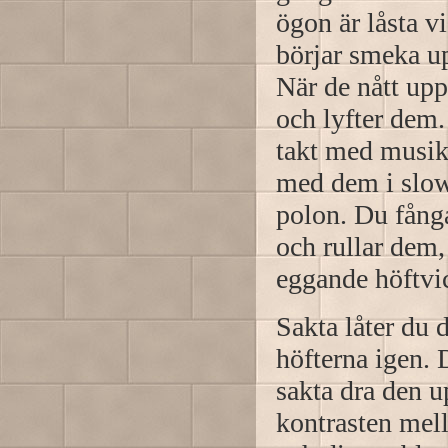
ögon är låsta 
börjar smeka up
När de nått upp
och lyfter dem
takt med musike
med dem i slo
polon. Du fånga
och rullar dem,
eggande höftvi
Sakta låter du 
höfterna igen. 
sakta dra den u
kontrasten mel