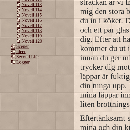
sträckan är vi 
Novell 113
mig den stora b
Novell 114
Novell 115
du in i köket. 
Novell 116
Novell 117
och ett par gla
Novell 118
Novell 119
dig. Efter att 
Novell 120
kommer du ut i
Scener
Idéer
innan du ger m
Second Life
Loggar
trycker dig mo
läppar är fukti
din tunga upp. 
mina läppar inn
liten brottning
Eftertänksamt s
mina och din k