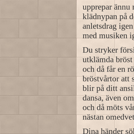
upprepar ännu 
klädnypan på de
anletsdrag igen
med musiken i
Du stryker förs
utklämda bröst 
och då får en r
bröstvårtor att
blir på ditt an
dansa, även om 
och då möts vår
nästan omedve
Dina händer sök