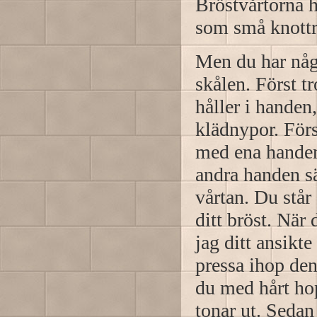
Bröstvårtorna 
som små knottro
Men du har någo
skålen. Först t
håller i handen,
klädnypor. Förs
med ena handen
andra handen sä
vårtan. Du står
ditt bröst. När
jag ditt ansikt
pressa ihop de
du med hårt ho
tonar ut. Sedan