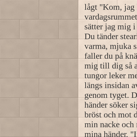
lågt "Kom, jag 
vardagsrummet 
sätter jag mig i
Du tänder stear
varma, mjuka s
faller du på kn
mig till dig så
tungor leker m
längs insidan a
genom tyget. D
händer söker si
bröst och mot d
min nacke och 
mina händer. "I