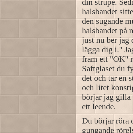
din strupe. Seda
halsbandet sitte
den sugande mus
halsbandet på m
just nu ber jag 
lägga dig i." Ja
fram ett "OK" m
Saftglaset du f
det och tar en 
och litet konst
börjar jag gill
ett leende.
Du börjar röra 
gungande rörels