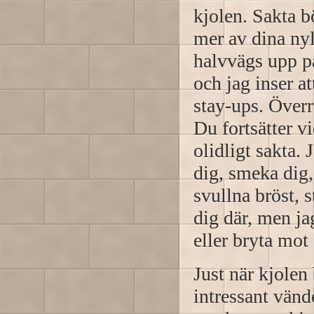
kjolen. Sakta b
mer av dina nyl
halvvägs upp på
och jag inser a
stay-ups. Över
Du fortsätter v
olidligt sakta. 
dig, smeka dig,
svullna bröst, 
dig där, men ja
eller bryta mot 
Just när kjolen
intressant vän