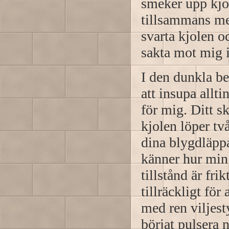
smeker upp kjol
tillsammans me
svarta kjolen 
sakta mot mig 
I den dunkla be
att insupa allt
för mig. Ditt s
kjolen löper tv
dina blygdläppar
känner hur min 
tillstånd är fr
tillräckligt för
med ren viljest
börjat pulsera 