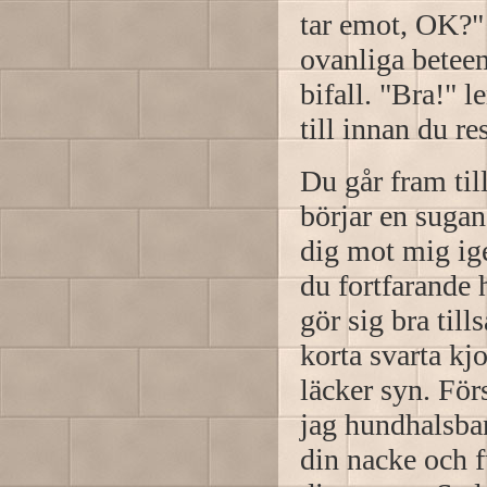
tar emot, OK?" 
ovanliga betee
bifall. "Bra!" 
till innan du re
Du går fram til
börjar en suga
dig mot mig igen
du fortfarande 
gör sig bra til
korta svarta kj
läcker syn. För
jag hundhalsban
din nacke och f