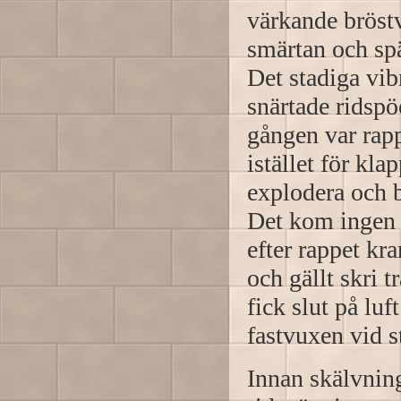
värkande bröstv
smärtan och sp
Det stadiga vibr
snärtade ridspö
gången var rap
istället för kl
explodera och b
Det kom ingen 
efter rappet k
och gällt skri t
fick slut på luf
fastvuxen vid s
Innan skälvnin