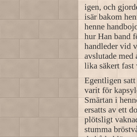
igen, och gjord
isär bakom henn
henne handbojo
hur Han band f
handleder vid v
avslutade med a
lika säkert fas
Egentligen satt
varit för kapsy
Smärtan i henne
ersatts av ett 
plötsligt vakna
stumma bröstvår