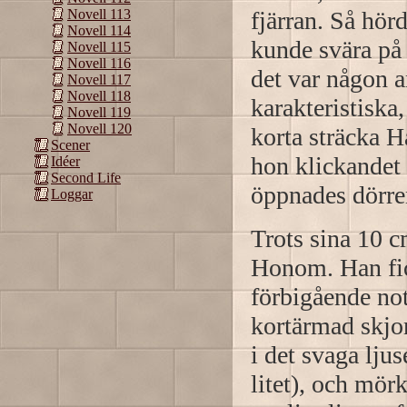
fjärran. Så hör
Novell 113
Novell 114
kunde svära på
Novell 115
Novell 116
det var någon 
Novell 117
Novell 118
karakteristiska
Novell 119
Novell 120
korta sträcka H
Scener
hon klickandet 
Idéer
Second Life
öppnades dörre
Loggar
Trots sina 10 c
Honom. Han fick
förbigående not
kortärmad skjor
i det svaga lju
litet), och mör