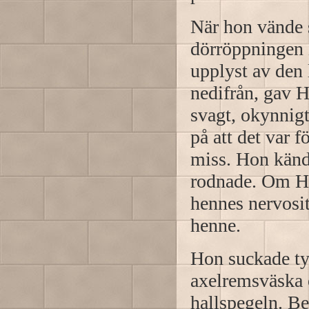
När hon vände 
dörröppningen i
upplyst av den 
nedifrån, gav 
svagt, okynnigt
på att det var 
miss. Hon kände
rodnade. Om Ha
hennes nervosit
henne.
Hon suckade tyst
axelremsväska o
hallspegeln. Be