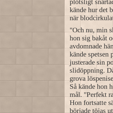
plötsligt snärt
kände hur det 
när blodcirkul
"Och nu, min sk
hon sig bakåt o
avdomnade hände
kände spetsen 
justerade sin p
slidöppning. Då
grova löspenise
Så kände hon hu
mål. "Perfekt r
Hon fortsatte s
började töjas u