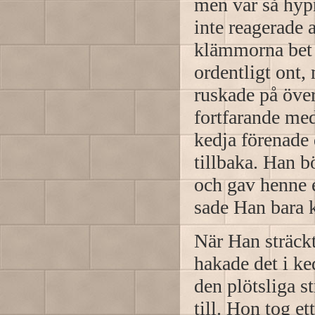
men var så hypn
inte reagerade 
klämmorna bet 
ordentligt ont
ruskade på över
fortfarande med
kedja förenade
tillbaka. Han b
och gav henne 
sade Han bara 
När Han sträckt
hakade det i k
den plötsliga s
till. Hon tog et