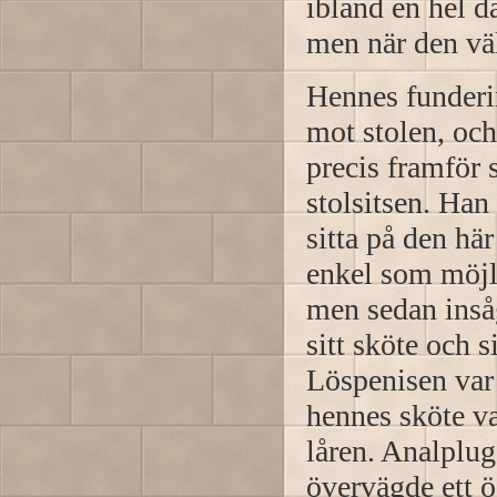
ibland en hel da
men när den väl
Hennes funderin
mot stolen, och
precis framför 
stolsitsen. Ha
sitta på den här
enkel som möjl
men sedan inså
sitt sköte och 
Löspenisen var
hennes sköte var
låren. Analplu
övervägde ett ö