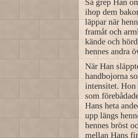
Så grep Han om
ihop dem bakom
läppar när henn
framåt och arm
kände och hörde
hennes andra ö
När Han släppt
handbojorna so
intensitet. Hon
som förebådade
Hans heta ande
upp längs henn
hennes bröst oc
mellan Hans fi