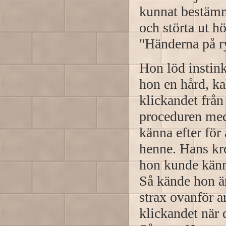
kunnat bestämm
och störta ut 
"Händerna på r
Hon löd instink
hon en hård, ka
klickandet frå
proceduren med
känna efter för 
henne. Hans kr
hon kunde känna
Så kände hon än
strax ovanför a
klickandet när 