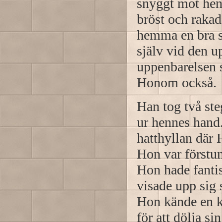
snyggt mot hen
bröst och rakad
hemma en bra st
själv vid den 
uppenbarelsen s
Honom också.
Han tog två st
ur hennes hand.
hatthyllan där
Hon var förstum
Hon hade fanti
visade upp sig
Hon kände en kl
för att dölja s