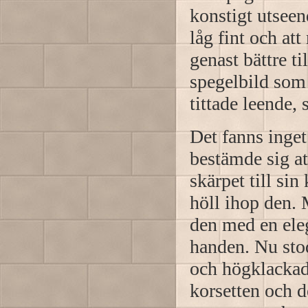
konstigt utseen
låg fint och at
genast bättre ti
spegelbild som 
tittade leende,
Det fanns inget
bestämde sig att
skärpet till si
höll ihop den. 
den med en eleg
handen. Nu stod
och högklackade
korsetten och 