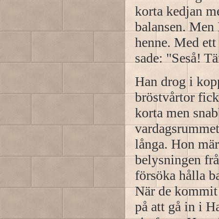
korta kedjan me
balansen. Men 
henne. Med ett 
sade: "Seså! Tä
Han drog i kopp
bröstvårtor fi
korta men snab
vardagsrummet, 
långa. Hon mär
belysningen frå
försöka hålla b
När de kommit 
på att gå in i 