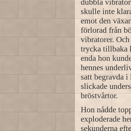
dubbla vibrator
skulle inte kla
emot den växan
förlorad från b
vibratorer. Och
trycka tillbaka
enda hon kunde 
hennes underli
satt begravda i
slickade unders
bröstvårtor.
Hon nådde topp
exploderade hen
sekunderna eft