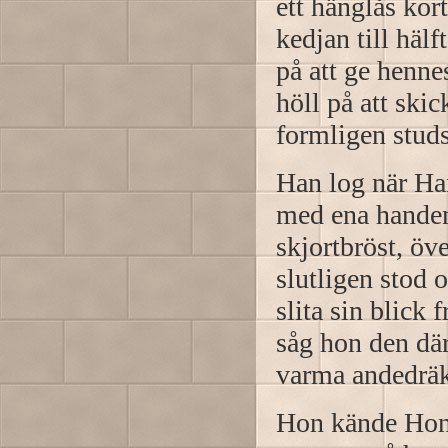
ett hänglås ko
kedjan till häl
på att ge henne
höll på att ski
formligen studs
Han log när Ha
med ena handen
skjortbröst, öv
slutligen stod 
slita sin blick
såg hon den dä
varma andedräkt
Hon kände Hono