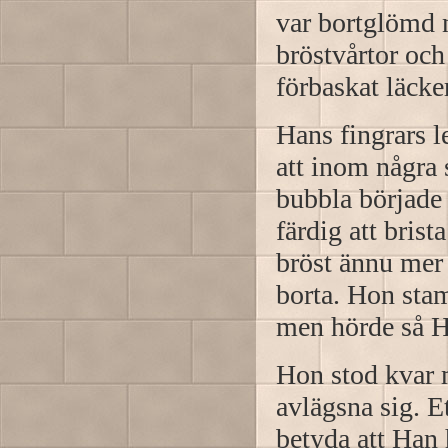
var bortglömd 
bröstvårtor och
förbaskat läcker
Hans fingrars l
att inom några
bubbla började 
färdig att brist
bröst ännu mer 
borta. Hon stam
men hörde så Ha
Hon stod kvar 
avlägsna sig. E
betyda att Han 