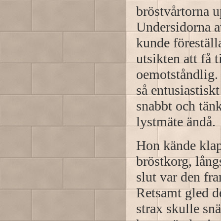
bröstvårtorna u
Undersidorna a
kunde föreställ
utsikten att få 
oemotståndlig
så entusiastiskt
snabbt och tänk
lystmäte ändå.
Hon kände klap
bröstkorg, lång
slut var den fr
Retsamt gled de
strax skulle sn