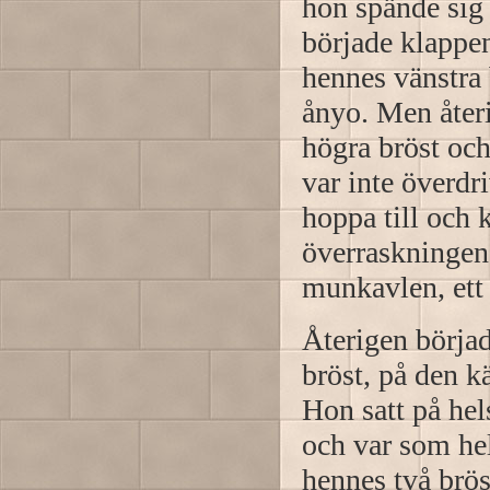
hon spände sig 
började klappe
hennes vänstra 
ånyo. Men återi
högra bröst oc
var inte överdri
hoppa till och 
överraskningen
munkavlen, ett
Återigen börja
bröst, på den kä
Hon satt på hel
och var som hel
hennes två brös