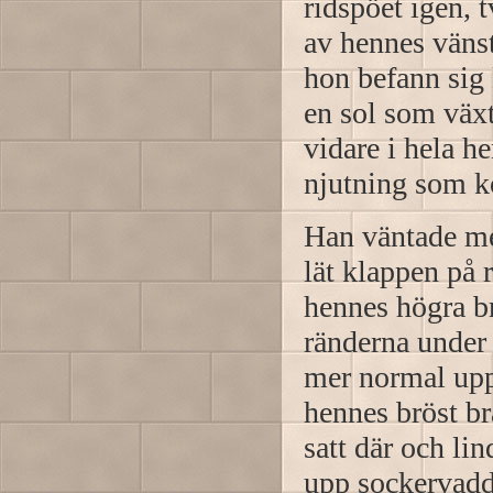
ridspöet igen, 
av hennes vänst
hon befann sig
en sol som växt
vidare i hela h
njutning som k
Han väntade me
lät klappen på 
hennes högra br
ränderna under 
mer normal upp
hennes bröst br
satt där och li
upp sockervadd