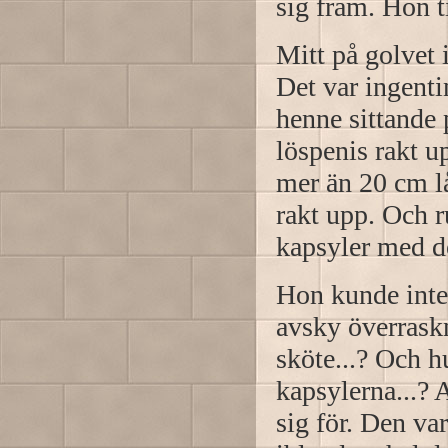
sig fram. Hon t
Mitt på golvet
Det var ingenti
henne sittande 
löspenis rakt 
mer än 20 cm l
rakt upp. Och r
kapsyler med de
Hon kunde inte
avsky överraskn
sköte...? Och h
kapsylerna...?
sig för. Den va