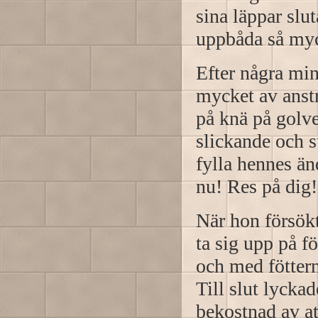
sina läppar sl
uppbåda så myc
Efter några min
mycket av anst
på knä på golve
slickande och s
fylla hennes än
nu! Res på dig!
När hon försökte
ta sig upp på 
och med fötter
Till slut lycka
bekostnad av at