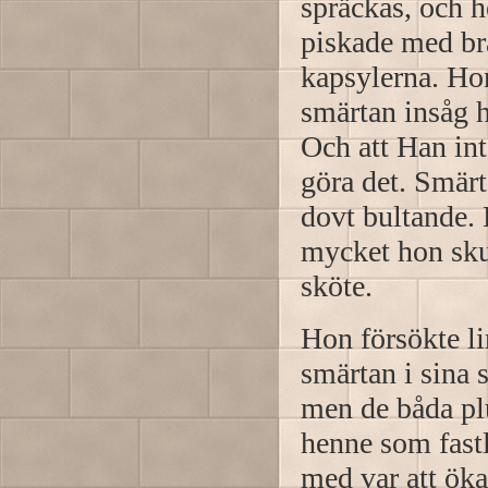
spräckas, och 
piskade med brä
kapsylerna. Ho
smärtan insåg h
Och att Han int
göra det. Smärt
dovt bultande. 
mycket hon skull
sköte.
Hon försökte l
smärtan i sina 
men de båda pl
henne som fast
med var att öka