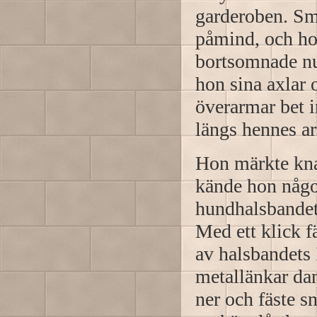
garderoben. Sm
påmind, och hon
bortsomnade nu
hon sina axlar
överarmar bet i
längs hennes a
Hon märkte knap
kände hon något
hundhalsbandet 
Med ett klick f
av halsbandets 
metallänkar da
ner och fäste s