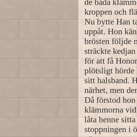
de båda klämmor
kroppen och fl
Nu bytte Han ta
uppåt. Hon känd
brösten följde
sträckte kedja
för att få Hono
plötsligt hörde
sitt halsband.
närhet, men den
Då förstod hon 
klämmorna vid 
låta henne sitt
stoppningen i 