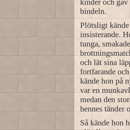
kinder och gav 
bindeln.
Plötsligt känd
insisterande. 
tunga, smakade
brottningsmatc
och lät sina lä
fortfarande oc
kände hon på ny
var en munkavl
medan den stor
hennes tänder 
Så kände hon h