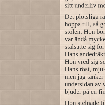
sitt underliv mo
Det plötsliga r
hoppa till, så 
stolen. Hon bor
var ändå mycke
stålsatte sig fö
Hans andedräkt 
Hon vred sig s
Hans röst, mjuk 
men jag tänker
undersidan av v
bjuder på en fin
Hon stelnade t