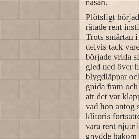
näsan.
Plötsligt börja
rätade rent ins
Trots smärtan i
delvis tack var
började vrida s
gled ned över 
blygdläppar och
gnida fram och 
att det var klap
vad hon antog 
klitoris fortsatt
vara rent njut
gnydde bakom m