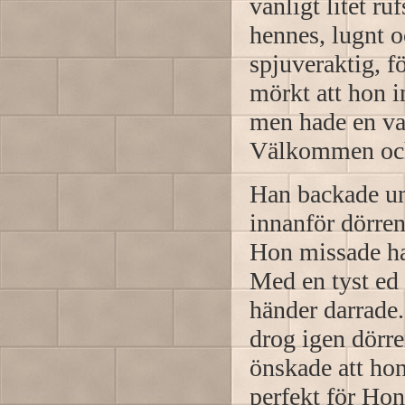
vanligt litet r
hennes, lugnt o
spjuveraktig, f
mörkt att hon i
men hade en var
Välkommen och 
Han backade un
innanför dörren 
Hon missade han
Med en tyst ed 
händer darrade.
drog igen dörre
önskade att hon
perfekt för Ho