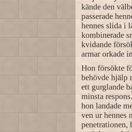
kände den välb
passerade henne
hennes slida i 
kombinerade sm
kvidande försö
armar orkade i
Hon försökte f
behövde hjälp 
ett gurglande 
minsta respons.
hon landade med
ven ur hennes n
penetrationen,