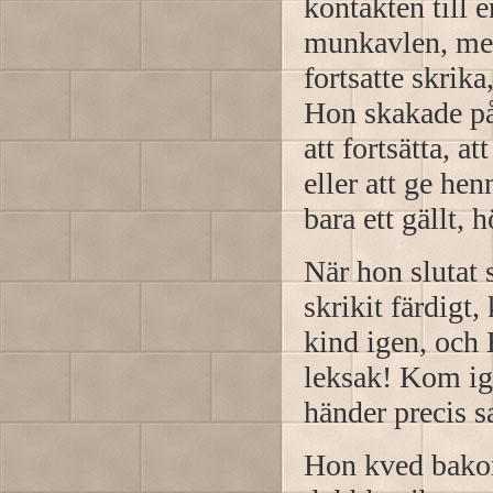
kontakten till 
munkavlen, men
fortsatte skrik
Hon skakade på 
att fortsätta, a
eller att ge he
bara ett gällt
När hon slutat s
skrikit färdigt
kind igen, och 
leksak! Kom ige
händer precis 
Hon kved bako