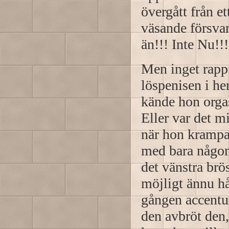
övergått från et
väsande försvan
än!!! Inte Nu!!!
Men inget rapp 
löspenisen i he
kände hon orga
Eller var det m
när hon krampa
med bara någon
det vänstra brö
möjligt ännu h
gången accentue
den avbröt den,