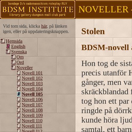
NOVELLER -
Vid tom sida, klicka
här
, på länken
Stolen
igen, eller på uppdateringsknappen.
Hemsida
BDSM-novell 
English
Svenska
Om
Hon tog de sist
Ord
Noveller
precis utanför 
Novell 101
Novell 102
gånger, men va
Novell 103
Novell 104
skräckblandad 
Novell 105
tog hon ett par
Novell 106
Novell 107
ringde på dörr
Novell 108
Novell 109
kunde höra ljud
Novell 110
Novell 111
samtal, ett bar
Novell 112