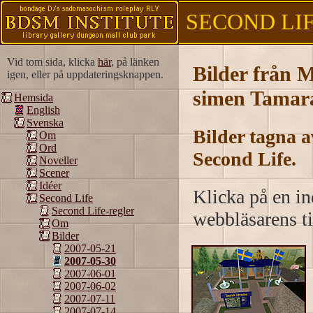
SECOND LIFE
Vid tom sida, klicka
här
, på länken
Bilder från 
igen, eller på uppdateringsknappen.
simen Tamara
Hemsida
English
Svenska
Bilder tagna 
Om
Ord
Second Life.
Noveller
Scener
Idéer
Klicka på en ind
Second Life
Second Life-regler
webbläsarens ti
Om
Bilder
2007-05-21
2007-05-30
2007-06-01
2007-06-02
2007-07-11
2007-07-14