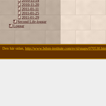
2010-11-14
2010-11-20
2011-01-11
2011-01-25
2011-01-29
Second Life-loggar
Loggar
Den här sidan,
http://www.bdsm-institute.com/sv/sl/snaps/070530.ht