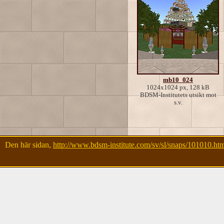
mb10_024
1024x1024 px, 128 kB
BDSM-Institutets utsikt mot
s.v.
Den här sidan,
http://www.bdsm-institute.com/sv/sl/snaps/101010.ht