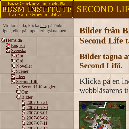
SECOND LIFE
Vid tom sida, klicka
här
, på länken
Bilder från B
igen, eller på uppdateringsknappen.
Second Life 
Hemsida
English
Svenska
Bilder tagna 
Om
Ord
Second Lifö.
Noveller
Scener
Idéer
Klicka på en ind
Second Life
Second Life-regler
webbläsarens ti
Om
Bilder
2007-05-21
2007-05-30
2007-06-01
2007-06-02
2007-07-11
2007-07-14