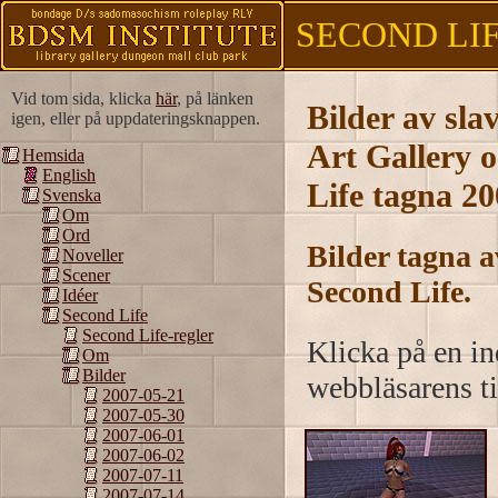
SECOND LIFE
Vid tom sida, klicka
här
, på länken
Bilder av sl
igen, eller på uppdateringsknappen.
Art Gallery 
Hemsida
English
Life tagna 2
Svenska
Om
Ord
Bilder tagna 
Noveller
Scener
Second Life.
Idéer
Second Life
Second Life-regler
Klicka på en ind
Om
Bilder
webbläsarens ti
2007-05-21
2007-05-30
2007-06-01
2007-06-02
2007-07-11
2007-07-14