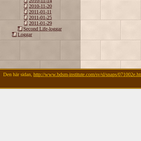
2010-11-14
2010-11-20
2011-01-11
2011-01-25
2011-01-29
Second Life-loggar
Loggar
Den här sidan,
http://www.bdsm-institute.com/sv/sl/snaps/071002e.h