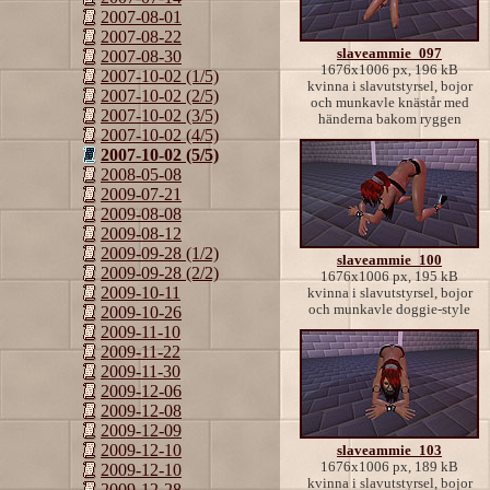
2007-08-01
2007-08-22
slaveammie_097
2007-08-30
1676x1006 px, 196 kB
2007-10-02 (1/5)
kvinna i slavutstyrsel, bojor
2007-10-02 (2/5)
och munkavle knästår med
2007-10-02 (3/5)
händerna bakom ryggen
2007-10-02 (4/5)
2007-10-02 (5/5)
2008-05-08
2009-07-21
2009-08-08
2009-08-12
2009-09-28 (1/2)
slaveammie_100
2009-09-28 (2/2)
1676x1006 px, 195 kB
2009-10-11
kvinna i slavutstyrsel, bojor
och munkavle doggie-style
2009-10-26
2009-11-10
2009-11-22
2009-11-30
2009-12-06
2009-12-08
2009-12-09
2009-12-10
slaveammie_103
1676x1006 px, 189 kB
2009-12-10
kvinna i slavutstyrsel, bojor
2009-12-28