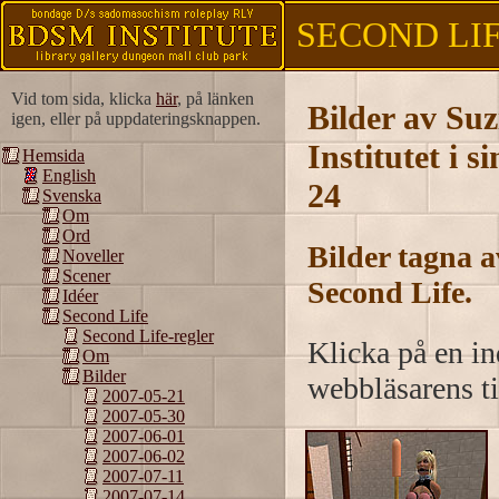
SECOND LIFE
Vid tom sida, klicka
här
, på länken
Bilder av Su
igen, eller på uppdateringsknappen.
Institutet i 
Hemsida
English
24
Svenska
Om
Ord
Bilder tagna 
Noveller
Scener
Second Life.
Idéer
Second Life
Second Life-regler
Klicka på en ind
Om
Bilder
webbläsarens ti
2007-05-21
2007-05-30
2007-06-01
2007-06-02
2007-07-11
2007-07-14