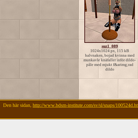
suz1_089
1024x1024 px, 115 kB
halvnaken, bojad kvinna med
munkavle knäfaller inför dildo-
påle med mjukt f&arimg;rad
dildo
Den här sidan,
http://www.bdsm-institute.com/sv/sl/snaps/100524d.h