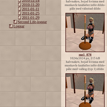
2010-11-14
halvnaken, bojad kvinna med
2010-11-20
munkavle knäfaller inför dildo-
påle med välnitad dildo
2011-01-11
2011-01-25
2011-01-29
Second Life-loggar
Loggar
suz1_076
1024x1024 px, 115 kB
halvnaken, bojad kvinna med
munkavle knäfaller inför dildo-
påle med valkig (typ 1) dildo