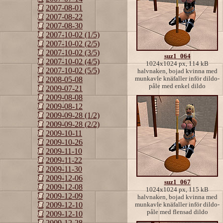
2007-08-01
2007-08-22
2007-08-30
2007-10-02 (1/5)
2007-10-02 (2/5)
2007-10-02 (3/5)
suz1_064
2007-10-02 (4/5)
1024x1024 px, 114 kB
2007-10-02 (5/5)
halvnaken, bojad kvinna med
munkavle knäfaller inför dildo-
2008-05-08
påle med enkel dildo
2009-07-21
2009-08-08
2009-08-12
2009-09-28 (1/2)
2009-09-28 (2/2)
2009-10-11
2009-10-26
2009-11-10
2009-11-22
2009-11-30
2009-12-06
suz1_067
2009-12-08
1024x1024 px, 115 kB
2009-12-09
halvnaken, bojad kvinna med
2009-12-10
munkavle knäfaller inför dildo-
påle med flensad dildo
2009-12-10
2009-12-28