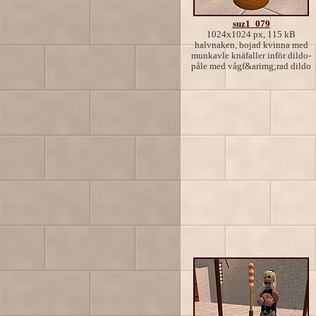
suz1_079
1024x1024 px, 115 kB
halvnaken, bojad kvinna med
munkavle knäfaller inför dildo-
påle med vågf&arimg;rad dildo