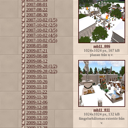
2007-08-01
2007-08-22
2007-08-30
2007-10-02 (1/5)
2007-10-02 (2/5)
2007-10-02 (3/5)
2007-10-02 (4/5)
2007-10-02 (5/5)
2008-05-08
mb11_006
2009-07-21
1024x1024 px, 167 kB
plazan från n.v.
2009-08-08
2009-08-12
2009-09-28 (1/2)
2009-09-28 (2/2)
2009-10-11
2009-10-26
2009-11-10
2009-11-22
2009-11-30
2009-12-06
2009-12-08
mb11_011
2009-12-09
1024x1024 px, 132 kB
2009-12-10
fängelsehålornas exteriör från
2009-12-10
v.
2009-12-28