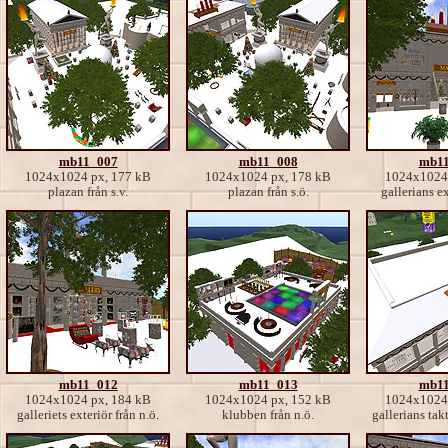
mb11_007
mb11_008
mb11
1024x1024 px, 177 kB
1024x1024 px, 178 kB
1024x1024 
plazan från s.v.
plazan från s.ö.
gallerians ex
mb11_012
mb11_013
mb11
1024x1024 px, 184 kB
1024x1024 px, 152 kB
1024x1024 
galleriets exteriör från n.ö.
klubben från n.ö.
gallerians takt