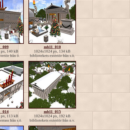
_009
mb11_010
px, 140 kB
1024x1024 px, 134 kB
teriör från ö.
bibliotekets exteriör från s.ö.
_014
mb11_015
px, 113 kB
1024x1024 px, 192 kB
errass från s.ö.
bibliotekets exteriör från n.v.