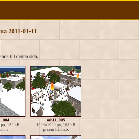
gna 2011-01-11
ända till denna sida.
_004
mb11_005
px, 132 kB
1024x1024 px, 163 kB
n n.v.
plazan från n.ö.