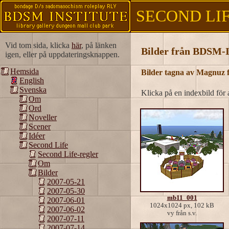
SECOND LIFE
Vid tom sida, klicka
här
, på länken
Bilder från BDSM-In
igen, eller på uppdateringsknappen.
Hemsida
Bilder tagna av Magnuz f
English
Svenska
Klicka på en indexbild för a
Om
Ord
Noveller
Scener
Idéer
Second Life
Second Life-regler
Om
Bilder
2007-05-21
2007-05-30
mb11_001
2007-06-01
1024x1024 px, 102 kB
2007-06-02
vy från s.v.
2007-07-11
2007-07-14