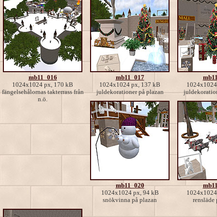
mb11_016
mb11_017
mb11
1024x1024 px, 170 kB
1024x1024 px, 137 kB
1024x1024 
fängelsehålornas takterrass från
juldekorationer på plazan
juldekoratio
n.ö.
mb11_020
mb11
1024x1024 px, 94 kB
1024x1024 
snökvinna på plazan
rensläde 