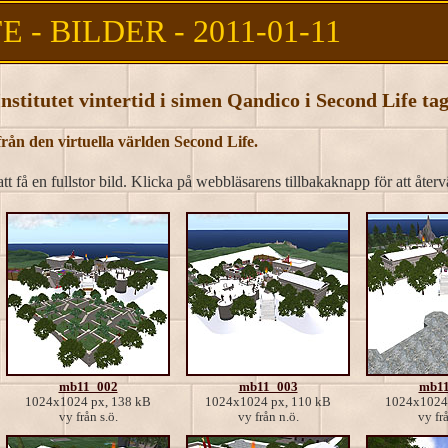
 - BILDER - 2011-01-11
stitutet vintertid i simen Qandico i Second Life ta
rån den virtuella världen Second Life.
tt få en fullstor bild. Klicka på webbläsarens tillbakaknapp för att återv
mb11_002
mb11_003
mb11
1024x1024 px, 138 kB
1024x1024 px, 110 kB
1024x1024 
vy från s.ö.
vy från n.ö.
vy frå