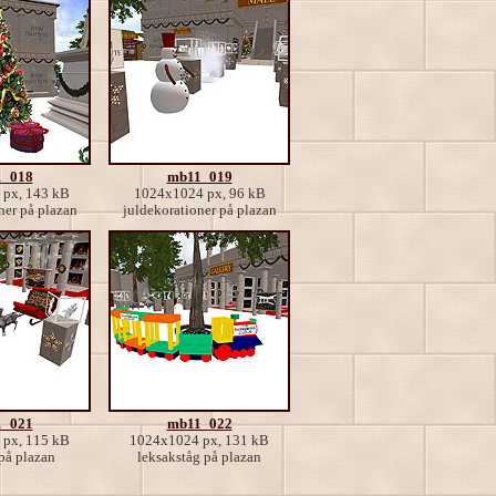
_018
mb11_019
px, 143 kB
1024x1024 px, 96 kB
ner på plazan
juldekorationer på plazan
_021
mb11_022
px, 115 kB
1024x1024 px, 131 kB
på plazan
leksakståg på plazan