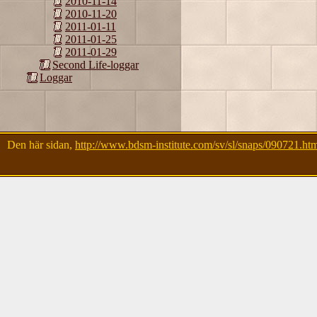
2010-11-14
2010-11-20
2011-01-11
2011-01-25
2011-01-29
Second Life-loggar
Loggar
Den här sidan,
http://www.bdsm-institute.com/sv/sl/snaps/090721.ht