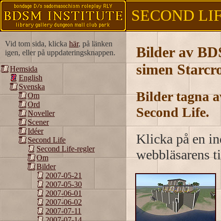
SECOND LIFE
Vid tom sida, klicka
här
, på länken
Bilder av BDS
igen, eller på uppdateringsknappen.
simen Starcro
Hemsida
English
Svenska
Bilder tagna 
Om
Ord
Second Life.
Noveller
Scener
Idéer
Klicka på en ind
Second Life
Second Life-regler
webbläsarens ti
Om
Bilder
2007-05-21
2007-05-30
2007-06-01
2007-06-02
2007-07-11
2007-07-14